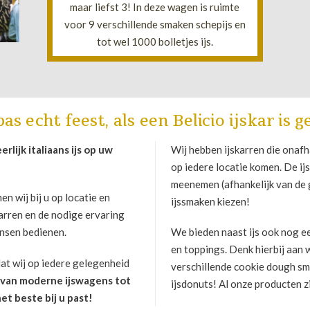
maar liefst 3! In deze wagen is ruimte
voor 9 verschillende smaken schepijs en
tot wel 1000 bolletjes ijs.
pas echt feest, als een Belicio ijskar is 
lijk italiaans ijs op uw
Wij hebben ijskarren die onafh
op iedere locatie komen. De i
meenemen (afhankelijk van de g
 wij bij u op locatie en
ijssmaken kiezen!
arren en de nodige ervaring
ensen bedienen.
We bieden naast ijs ook nog e
en toppings. Denk hierbij aan 
at wij op iedere gelegenheid
verschillende cookie dough sm
n van moderne ijswagens tot
ijsdonuts! Al onze producten zi
et beste bij u past!