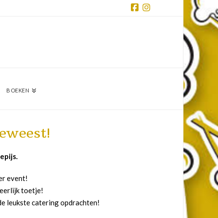
Facebook
Instagram
BOEKEN
 geweest!
pijs.
er event!
erlijk toetje!
 de leukste catering opdrachten!