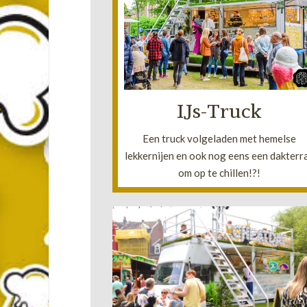
Lees meer!
event.
De ijs-truck is DE eye-catcher van uw
wafels en dat met keus uit 15 toppings
Van Schepijs tot cookie dough en vers
IJs-Truck
het allemaal!
Onze ijs-truck heef
Een truck volgeladen met hemelse
lekkernijen en ook nog eens een dakterr
om op te chillen!?!