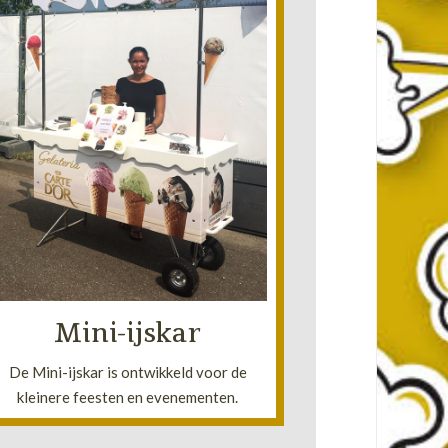
Lees meer!
uitstraling!
De Mini-ijskar heeft de moderne
woonkamer.
deur en in iedere
namelijk door iedere
Deze kar past
Mini-ijskar
De Mini-ijskar is ontwikkeld voor de
kleinere feesten en evenementen.