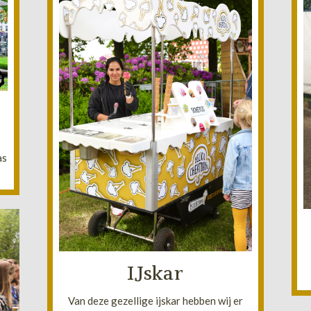
.
e
Lees meer!
t
heeft geen eigen aandrijving.
as
bolletjes ijs in 9 verschillende smaken en
Deze ijskar heeft een capaciteit van 1000
IJskar
IJskar
Van deze gezellige ijskar hebben wij er