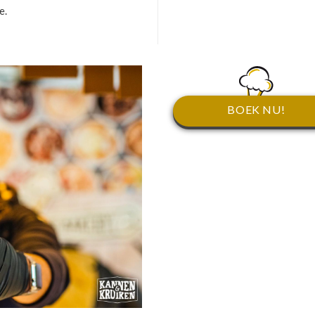
e.
BOEK NU!