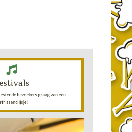
Lees verder!
estivals
zien op warme zomerse dagen.
staan wij klaar om de klanten van frisse
feestende bezoekers graag van een
•
rfrissend ijsje!