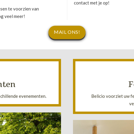
contact met je op!
sen te voorzien van
og veel meer!
MAIL ONS!
!
ij uw evenement past.
nten
F
ijskarren. Ook kunt u een
energie te voor
Met één van onze ijskarren 
rschillende evenementen.
Belicio voorziet uw 
ve