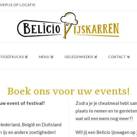
HEPIJS OP LOCATIE
/ FOODTRUCKS
MENU
GELEGENHEDEN
CONTACT
Boek ons voor uw events!
ouw event of festival?
Zodra je je cheatmeal hebt sa
plaats te nemen en te genieten
wat wil een mens nog meer?!
 Nederland, België en Duitsland
n ijs en andere zoetigheden!
Wil jij een Belicio ijswagen o