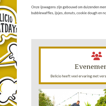
Onze ijswagens zijn gebouwd om duizenden men
bubblewaffles, ijsjes, donuts, cookie dough en n
Lees verder
thema-kar kiezen wat het beste b
Eveneme
U kunt kiezen uit onze verschillende 
•
Belicio heeft veel ervaring met ve