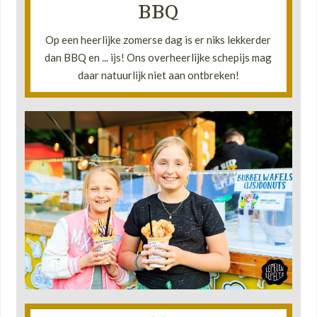
BBQ
graag van een bijpassend toetje op locatie.
park zit, Belicio voorziet uw familie en vrienden
Op een heerlijke zomerse dag is er niks lekkerder
Of u nou thuis een feest geeft of gezellig in het
dan BBQ en ... ijs! Ons overheerlijke schepijs mag
•
daar natuurlijk niet aan ontbreken!
Lees verder!
kleur ballonnen!