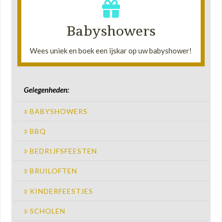
past. Ook zullen wij de kar versieren met de juiste
roze en blauw zodat het helemaal in uw thema te
Babyshowers
Wij gebruiken toepasselijke toppings in de kleuren
•
Wees uniek en boek een ijskar op uw babyshower!
Gelegenheden:
BABYSHOWERS
BBQ
BEDRIJFSFEESTEN
BRUILOFTEN
KINDERFEESTJES
SCHOLEN