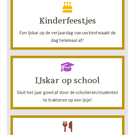
zelfgemaakte ijsje inclusief toppings cadeau!
meenemen. De jarige krijgt van Belicio zijn
Kinderfeestjes
versieren met alle heerlijke toppings die wij
Het feest-beest mag zijn eigen ijsje scheppen en
Een ijskar op de verjaardag van uw kind maakt de
•
dag helemaal af!
Lees verder!
IJskar op school
om zo de kinderen op te wachten en te verassen!
Belicio kan gemakkelijk op ieder schoolplein staan
Sluit het jaar goed af door de scholieren/studenten
•
te trakteren op een ijsje!
Lees verder!