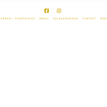
Facebook
Instagram
KARREN / FOODTRUCKS
MENU
GELEGENHEDEN
CONTACT
BOE